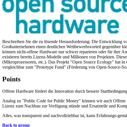
Beschreiben Sie die zu lösende Herausforderung: Die Entwicklung vo
Großunternehmen einen deutlichen Wettbewerbsvorteil gegenüber kl
können nicht-offene Hardware nur schwer reparieren oder für ihre An
existieren bereits Lizenz-Modelle und Millionen von Projekten. Die
(Mikroprozessoren, etc.). Das Projekt "Open Source Ecology" hat in 
vergleichbar zum "Prototype Fund" (Förderung von Open-Source-Sof
Points
Offene Hardware fördert die Innovation durch bessere Startbedingun
Analog zu "Public Code for Public Money" können wir auch Offene D
Lizenz zum Nachbau zur Verfügung stünde und Ersatzteile und Komp
Alles, was transparent und nachvollziehbar ist, kann Erfahrungs-gemä
Back to group